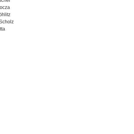
schel
ocza
hlitz
Scholz
tta