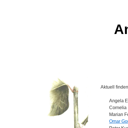
An
Aktuell ﬁnde
Angela E
Cornelia 
Marian F
Omar Go